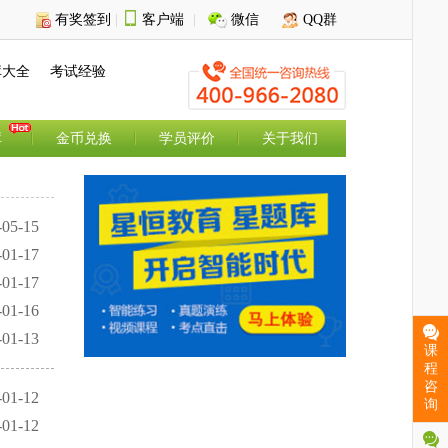
有奖签到
|
客户端
|
微信
QQ群
库大全
考试经验
库
金币兑换
学员评价
关于我们
-05-15
-01-17
-01-17
-01-16
-01-13
课
课
程
程
咨
咨
-01-12
询
询
-01-12